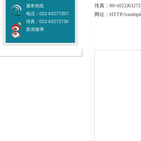
传真：86+(022)63272
服务热线
电话：022-63277207
网址：
HTTP//vasimpl
传真：022-63272730
新浪微博