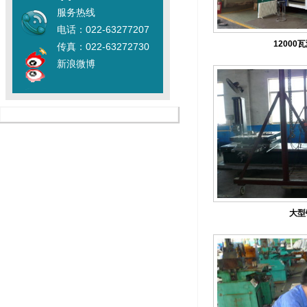
服务热线
电话：022-63277207
12000
传真：022-63272730
新浪微博
大型