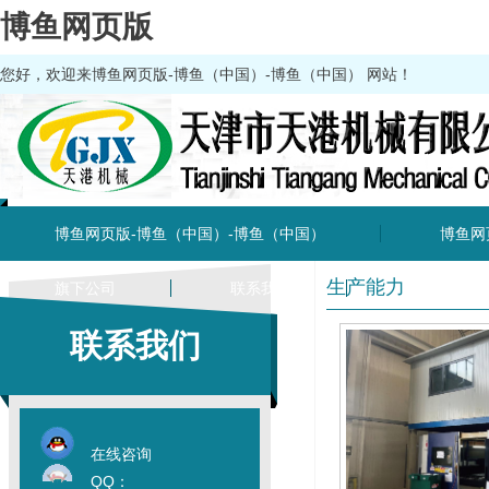
博鱼网页版
您好，欢迎来博鱼网页版-博鱼（中国）-博鱼（中国） 网站！
博鱼网页版-博鱼（中国）-博鱼（中国）
博鱼网
生产能力
旗下公司
联系我们
联系我们
在线咨询
QQ：