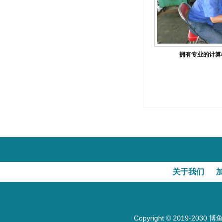
拥有专业的计算
关于我们
Copyright © 2019-203