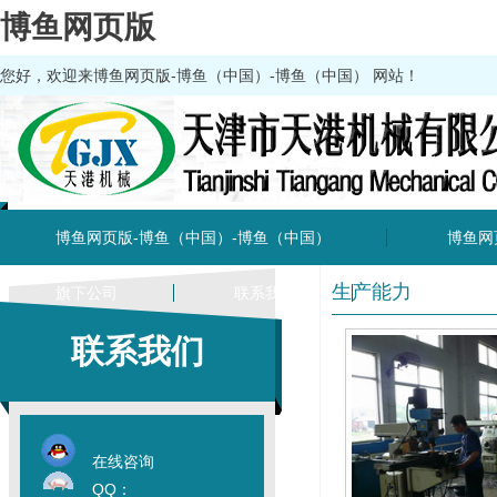
博鱼网页版
您好，欢迎来博鱼网页版-博鱼（中国）-博鱼（中国） 网站！
博鱼网页版-博鱼（中国）-博鱼（中国）
博鱼网
生产能力
旗下公司
联系我们
联系我们
在线咨询
QQ：