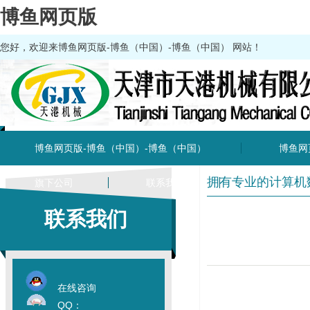
博鱼网页版
您好，欢迎来博鱼网页版-博鱼（中国）-博鱼（中国） 网站！
博鱼网页版-博鱼（中国）-博鱼（中国）
博鱼网
拥有专业的计算机
旗下公司
联系我们
联系我们
在线咨询
QQ：