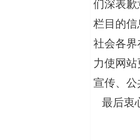
们深表歉
栏目的信
社会各界
力使
网
站
宣传、公
最后衷
企