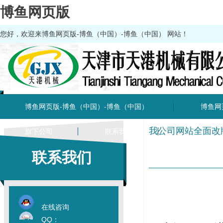
博鱼网页版
您好，欢迎来博鱼网页版-博鱼（中国）-博鱼（中国） 网站！
博鱼网页版-博鱼（中国）-博鱼（中国）
博鱼网
我公司网站全面改
旗下公司
联系我们
联系我们
在线咨询
QQ：