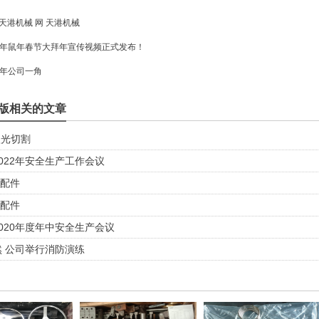
天港机械
网
天港机械
20年鼠年春节大拜年宣传视频正式发布！
20年公司一角
版相关的文章
激光切割
022年安全生产工作会议
G配件
门配件
020年度年中安全生产会议
 公司举行消防演练