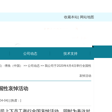
收藏本站
|
网站地图
公司动态
技术支持
国）-博鱼（中国）
>>
公司动态
>> 我公司于2020年4月4日举行全国性
哀悼活动
全国性哀悼活动
4-04] | [热度：
]
全公司上下员工举行全国哀悼活动，同时为表达
对