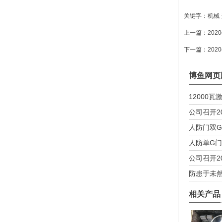
关键字：
机械
上一篇：
20
下一篇：
20
博鱼网页
12000瓦
公司召开2
人防门双
人防单G
公司召开2
防患于未然
相关产品