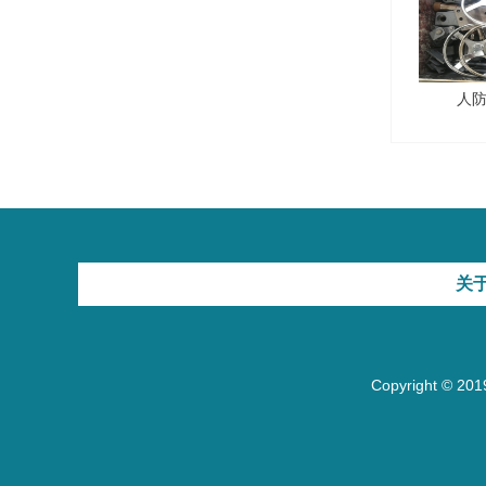
人防
关
Copyright © 