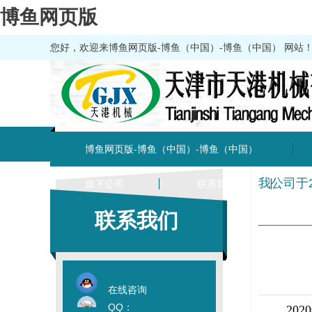
博鱼网页版
您好，欢迎来博鱼网页版-博鱼（中国）-博鱼（中国） 网站
博鱼网页版-博鱼（中国）-博鱼（中国）
我公司于
旗下公司
联系我们
联系我们
在线咨询
QQ：
2020