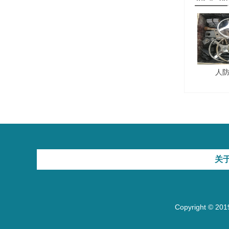
人防
关
Copyright © 