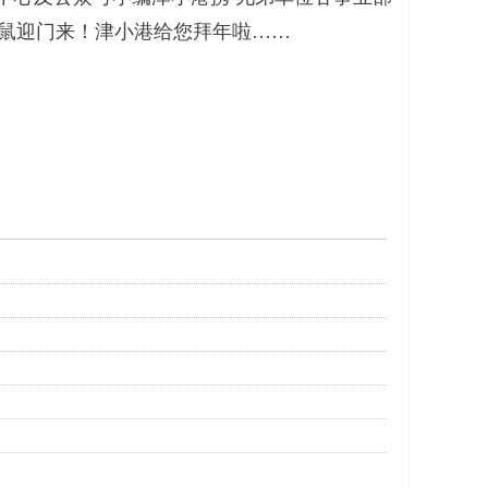
鼠迎门来！津小港给您拜年啦……