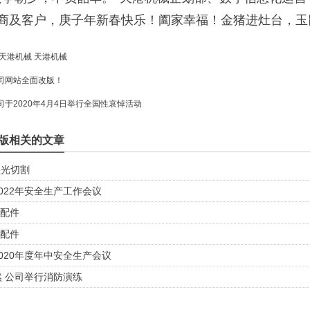
商及客户，庚子年新春快乐！阖家幸福！金猪进灶台，玉
天港机械
天港机械
司网站全面改版！
司于2020年4月4日举行全国性哀悼活动
版相关的文章
激光切割
022年安全生产工作会议
G配件
门配件
020年度年中安全生产会议
 公司举行消防演练