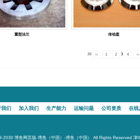
重型法兰
传动盖
36
3
‹‹
1
2
4
››
于我们
加入我们
生产能力
运输问题
公司资质
在线
2019-2030 博鱼网页版-博鱼（中国）-博鱼（中国） All Rights Reserved
津I