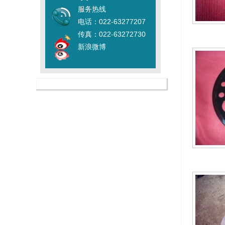
服务热线
电话：022-63277207
传真：022-63272730
新浪微博