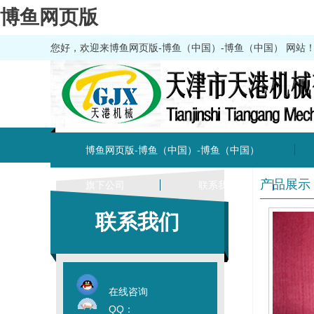
博鱼网页版
您好，欢迎来博鱼网页版-博鱼（中国）-博鱼（中国） 网站
博鱼网页版-博鱼（中国）-博鱼（中国）
产品展示
旗下公司
联系我们
联系我们
在线咨询
QQ：