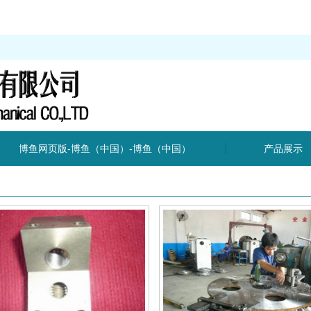
！
博鱼网页版-博鱼（中国）-博鱼（中国）
产品展示