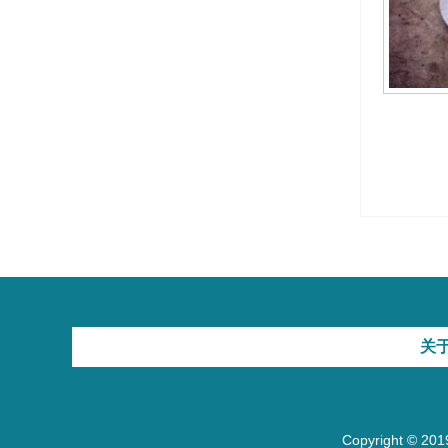
关
Copyright © 