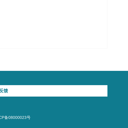
反馈
CP备08000023号