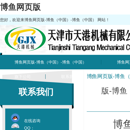
博鱼网页版
您好，欢迎来博鱼网页版-博鱼（中国）-博鱼（中国） 网站！
博鱼网页版-博鱼（中国）-博鱼（中国）
博鱼网
博鱼网页版-博鱼（
旗下公司
联系我们
版-博
联系我们
在线咨询
博
QQ：