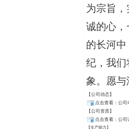
为宗旨，
诚的心，
的长河中
纪，我们
象。愿与
【公司动态】
点击查看：
公司
【公司资质】
点击查看：
公司
【生产能力】