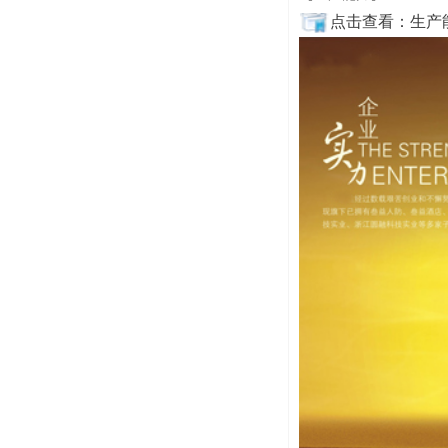
点击查看：
生产