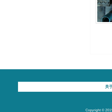
关
Copyright © 