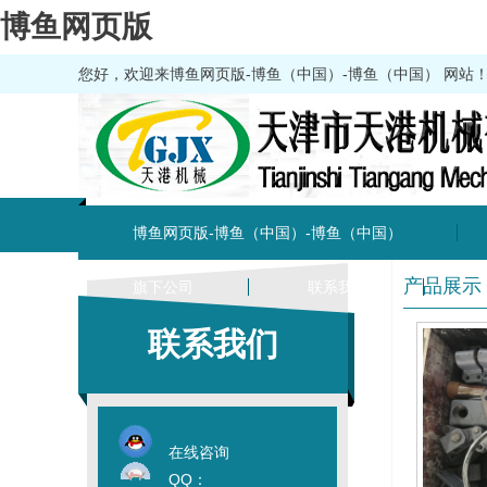
博鱼网页版
您好，欢迎来博鱼网页版-博鱼（中国）-博鱼（中国） 网站
博鱼网页版-博鱼（中国）-博鱼（中国）
产品展示
旗下公司
联系我们
联系我们
在线咨询
QQ：