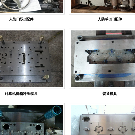
人防门双G配件
人防单G门配件
计算机机箱冲压模具
普通模具