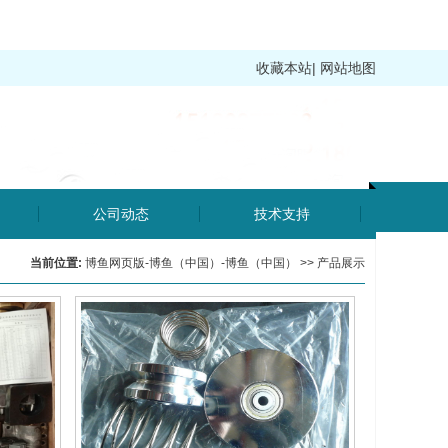
收藏本站
|
网站地图
公司动态
技术支持
当前位置:
博鱼网页版-博鱼（中国）-博鱼（中国）
>>
产品展示