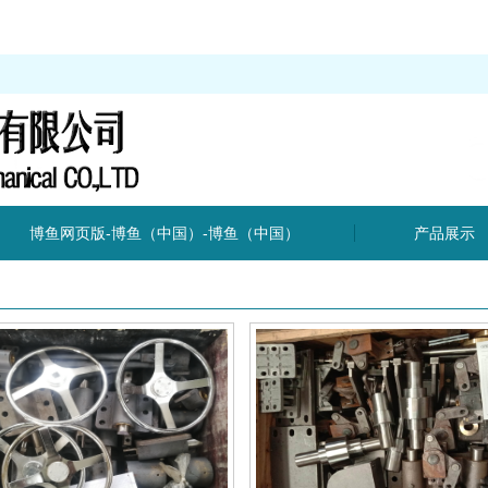
！
博鱼网页版-博鱼（中国）-博鱼（中国）
产品展示