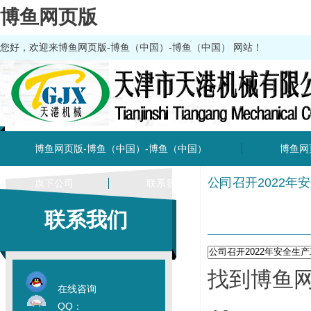
博鱼网页版
您好，欢迎来博鱼网页版-博鱼（中国）-博鱼（中国） 网站！
博鱼网页版-博鱼（中国）-博鱼（中国）
博鱼网
公司召开2022年
旗下公司
联系我们
联系我们
找到博鱼网
在线咨询
QQ：