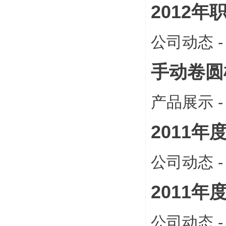
2012
公司动态
手动卷圆
产品展示
2011
公司动态
2011
公司动态