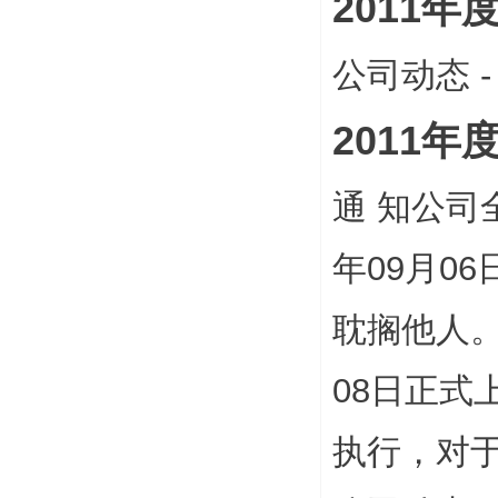
2011
公司动态
2011
通 知公司
年09月0
耽搁他人。一
08日正
执行，对于