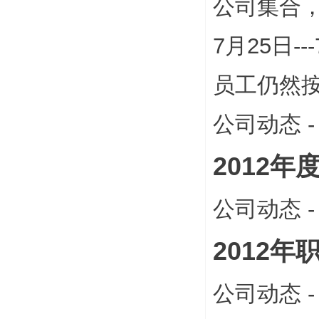
公司集合
7月25日
员工仍然按
公司动态
2012
公司动态
2012
公司动态