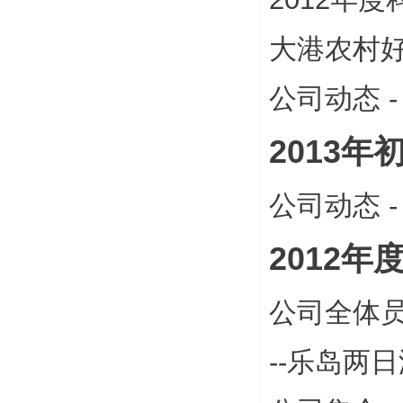
大港农村好
公司动态
2013
公司动态
2012
公司全体员
--乐岛两