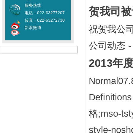
服务热线
贺我司被
电话：022-63277207
传真：022-63272730
祝贺我公
新浪微博
公司动态
2013
Normal07.
Definitio
格;mso-tsty
style-nosho