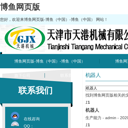
博鱼网页版
您好，欢迎来博鱼网页版-博鱼（中国）-博鱼（中国） 网站！
博鱼网页版-博鱼（中国）-博鱼（中国）
博鱼网
机器人
旗下公司
联系我们
联系我们
找到博鱼网页版相关的文
1
1
机器人
生产能力
-
admin
-
2020
在线咨询
1
1
QQ：