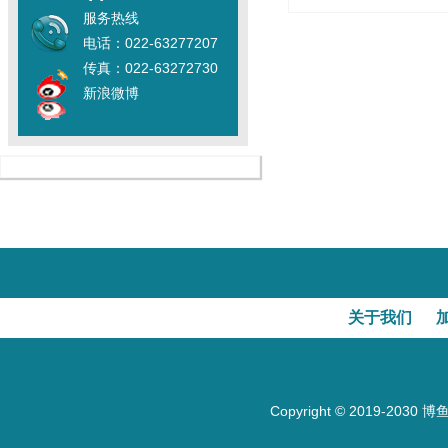
服务热线
电话：022-63277207
传真：022-63272730
新浪微博
关于我们
Copyright © 2019-203