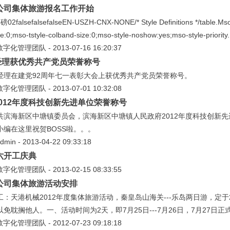
度公司集体旅游报名工作开始
 磅02falsefalsefalseEN-USZH-CNX-NONE/* Style Definitions */table.
e:0;mso-tstyle-colband-size:0;mso-style-noshow:yes;mso-style-priority.
数字化管理团队
-
2013-07-16 16:20:37
经理获优秀共产党员荣誉称号
经理在建党92周年七一表彰大会上获优秀共产党员荣誉称号。
数字化管理团队
-
2013-07-01 10:32:08
012年度科技创新先进单位荣誉称号
共滨海新区中塘镇委员会，滨海新区中塘镇人民政府2012年度科技创新
小编在这里祝贺BOSS啦。。。
dmin
-
2013-04-22 09:33:18
初六开工庆典
数字化管理团队
-
2013-02-15 08:33:55
度公司集体旅游活动安排
：天港机械2012年度集体旅游活动，秦皇岛山海关---乐岛两日游，定于2
免耽搁他人。一、活动时间为2天，即7月25日---7月26日，7月27日
数字化管理团队
-
2012-07-23 09:18:18