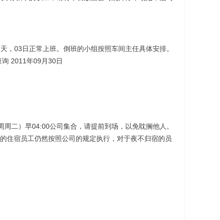
放假2天，03日正常上班。倒班的小组按照车间主任具体安排。
询 2011年09月30日
下周周二）早04:00公司集合，请提前到场，以免耽搁他人。
加活动的住宿员工仍然按照公司的规定执行，对于夜不归宿的员