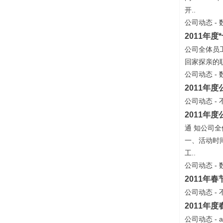
开..
公司动态
-
2011年
公司全体员工
回家探亲的职工
公司动态
-
2011年
公司动态
-
2011年
通 知公司全
一、活动时间
工..
公司动态
-
2011年
公司动态
-
2011年
公司动态
-
a