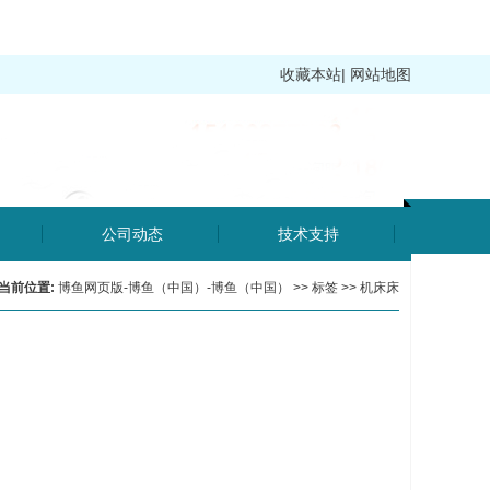
收藏本站
|
网站地图
公司动态
技术支持
当前位置:
博鱼网页版-博鱼（中国）-博鱼（中国）
>> 标签 >> 机床床