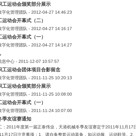
度职工运动会颁奖部分展示
数字化管理团队
-
2012-04-27 14:46:23
职工运动会开幕式（二）
数字化管理团队
-
2012-04-27 14:16:17
职工运动会开幕式（一）
数字化管理团队
-
2012-04-27 14:14:27
机
信息中心
-
2011-12-07 10:57:57
度职工运动会团体项目合影留念
数字化管理团队
-
2011-11-25 10:20:13
度职工运动会颁奖部分展示
数字化管理团队
-
2011-11-25 10:08:00
职工运动会开幕式（一）
数字化管理团队
-
2011-11-24 10:07:00
度冬季友谊赛通知
工：2011年度第一届正泰伟业，天港机械冬季友谊赛定于2011年11月
1年11月17日注意事项：1、请自备整套运动装备，如运动服、运动鞋等。