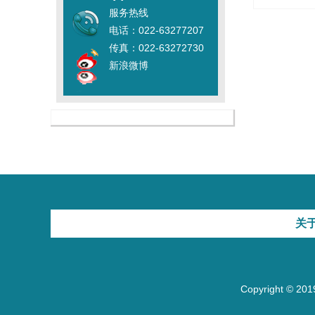
服务热线
电话：022-63277207
传真：022-63272730
新浪微博
关
Copyright © 