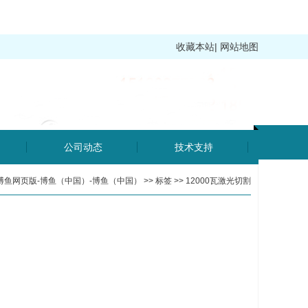
收藏本站
|
网站地图
公司动态
技术支持
博鱼网页版-博鱼（中国）-博鱼（中国）
>> 标签 >> 12000瓦激光切割