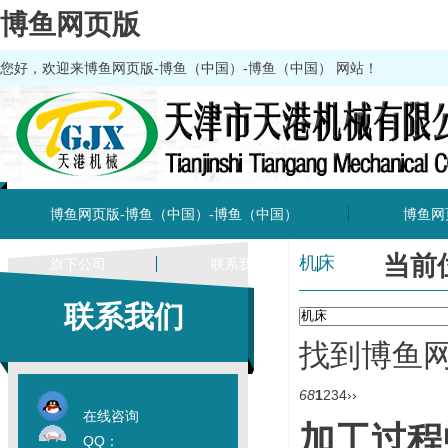
博鱼网页版
您好，欢迎来博鱼网页版-博鱼（中国）-博鱼（中国） 网站！
博鱼网页版-博鱼（中国）-博鱼（中国）
博鱼网
当前
机床
旗下公司
联系我们
联系我们
找到博鱼网
68
1
2
3
4
››
在线咨询
加工过程
QQ：