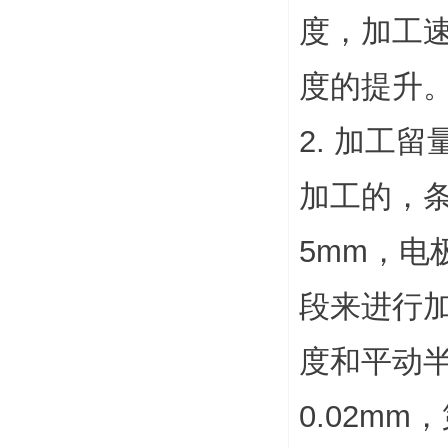
度，加工
度的提升
2. 加工留
加工的，
5mm，电
段来进行
度和平动半
0.02m