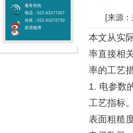
服务热线
电话：022-63277207
[来源：来
传真：022-63272730
新浪微博
本文从实
率直接相
率的工艺
1. 电参
工艺指标
表面粗糙