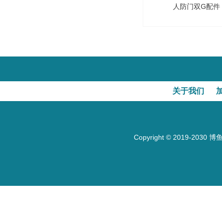
人防门双G配件
关于我们
Copyright © 2019-203