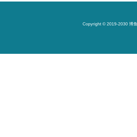
Copyright © 2019-203