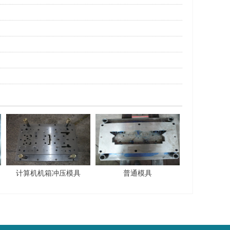
计算机机箱冲压模具
普通模具