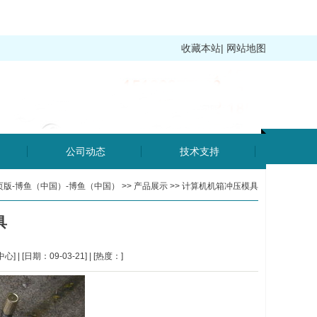
收藏本站
|
网站地图
公司动态
技术支持
页版-博鱼（中国）-博鱼（中国）
>>
产品展示
>> 计算机机箱冲压模具
具
心] | [日期：09-03-21] | [热度：
]