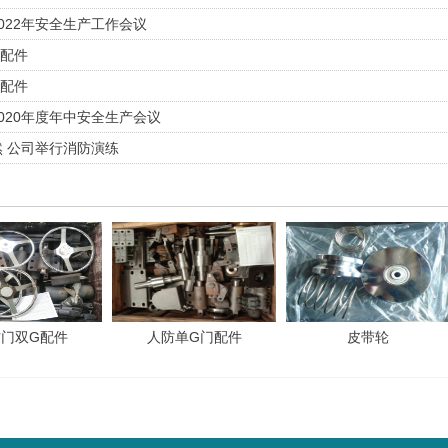
022年安全生产工作会议
G配件
门配件
020年度年中安全生产会议
 公司举行消防演练
门双G配件
人防单G门配件
皮带轮