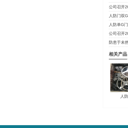
公司召开2
人防门双
人防单G
公司召开2
防患于未然
相关产品
人防