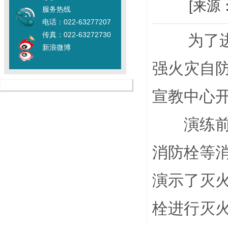
[来源：
服务热线
电话：022-63277207
传真：022-63272730
为了进一
新浪微博
强火灾自防
宣教中心
演练前，
消防栓等
演示了灭
栓进行灭