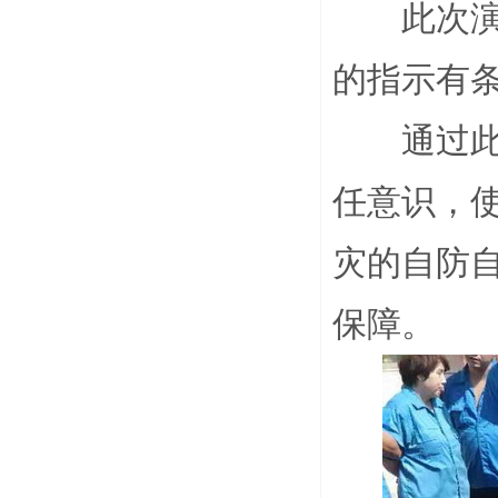
此次演练
的指示有
通过此次
任意识，
灾的自防
保障。