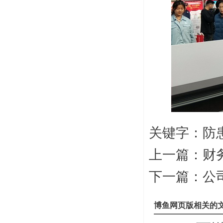
关键字：
防
上一篇：
财
下一篇：
公
博鱼网页版相关的