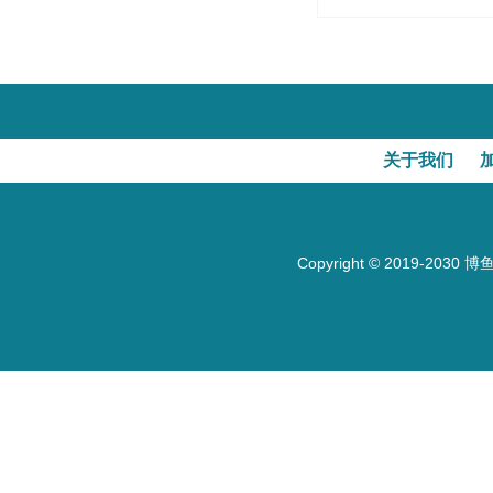
关于我们
Copyright © 2019-203