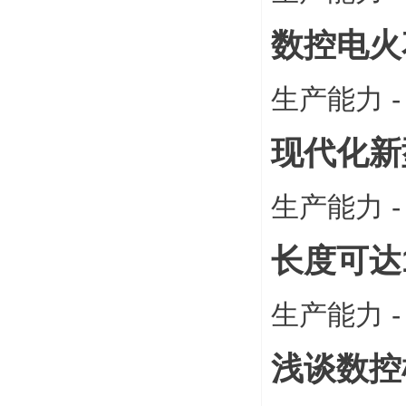
数控
电火
生产能力
现代化新
生产能力
长度可达
生产能力
浅谈
数控