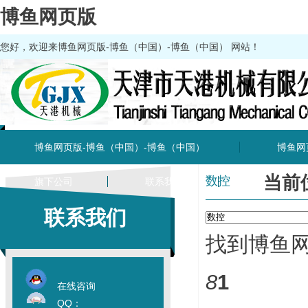
博鱼网页版
您好，欢迎来博鱼网页版-博鱼（中国）-博鱼（中国） 网站！
博鱼网页版-博鱼（中国）-博鱼（中国）
博鱼网
当前
数控
旗下公司
联系我们
联系我们
找到博鱼网
8
1
在线咨询
QQ：