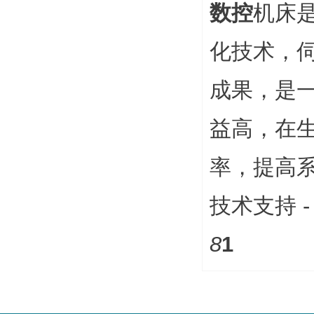
数控
机床
化技术，
成果，是
益高，在
率，提高系
技术支持
8
1