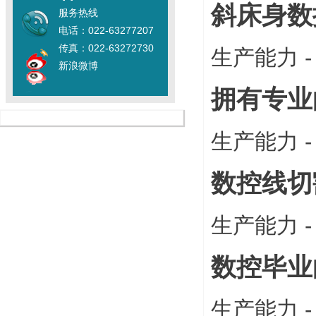
斜床身
数
服务热线
电话：022-63277207
传真：022-63272730
生产能力
新浪微博
拥有专业
生产能力
数控
线切
生产能力
数控
毕业
生产能力