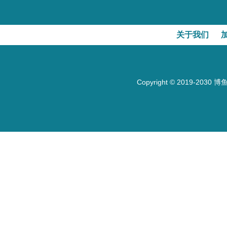
关于我们
Copyright © 2019-203