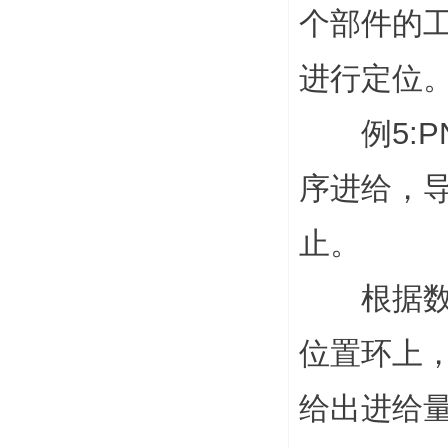
个部件的
进行定位
例5:PNE
序进给，
止。
根据
位置环上
给出进给