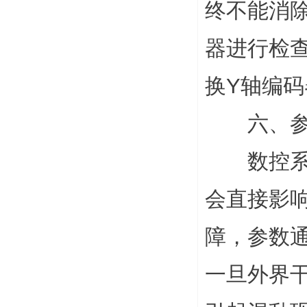
终不能消
器进行检
换Y轴编
六、参
数控
会直接影
障，参数通
一旦外界