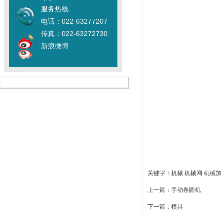
服务热线
电话：022-63277207
传真：022-63272730
新浪微博
关键字：
机械
机械网
机械
上一篇：
手动卷圆机
下一篇：
模具