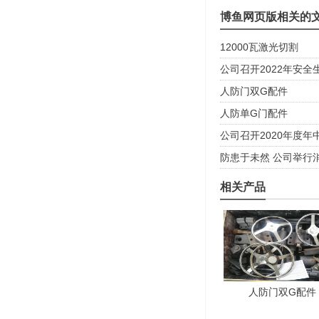
博鱼网页版相关的
12000瓦激光切割
公司召开2022年安全
人防门双G配件
人防单G门配件
公司召开2020年度
防患于未然 公司举行
相关产品
人防门双G配件