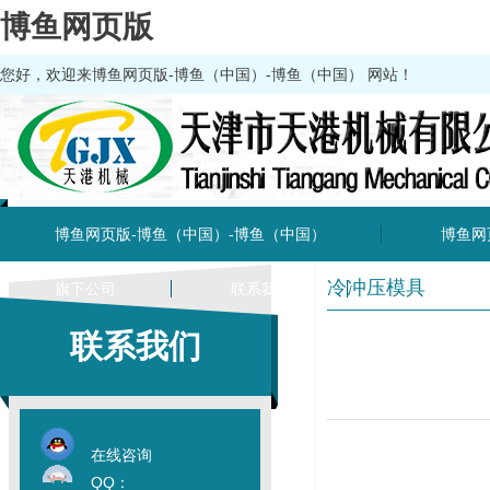
博鱼网页版
您好，欢迎来博鱼网页版-博鱼（中国）-博鱼（中国） 网站！
博鱼网页版-博鱼（中国）-博鱼（中国）
博鱼网
冷冲压模具
旗下公司
联系我们
联系我们
在线咨询
QQ：