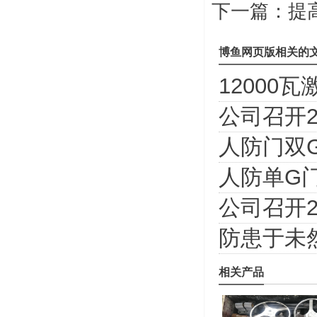
下一篇：
提
博鱼网页版相关的
12000
公司召开2
人防门双
人防单G
公司召开
防患于未
相关产品